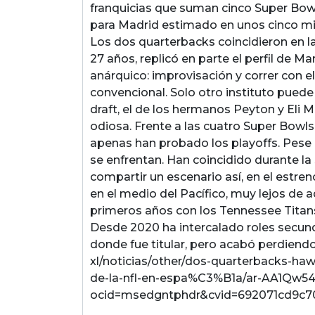
franquicias que suman cinco Super Bow
para Madrid estimado en unos cinco mi
Los dos quarterbacks coincidieron en la
27 años, replicó en parte el perfil de M
anárquico: improvisación y correr con el
convencional. Solo otro instituto puede
draft, el de los hermanos Peyton y Eli
odiosa. Frente a las cuatro Super Bowl
apenas han probado los playoffs. Pese a
se enfrentan. Han coincidido durante la s
compartir un escenario así, en el estren
en el medio del Pacífico, muy lejos de 
primeros años con los Tennessee Titan
Desde 2020 ha intercalado roles secund
donde fue titular, pero acabó perdiend
xl/noticias/other/dos-quarterbacks-h
de-la-nfl-en-espa%C3%B1a/ar-AA1Qw5
ocid=msedgntphdr&cvid=692071cd9c7