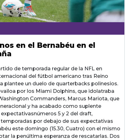
os en el Bernabéu en el
aña
rtido de temporada regular de la NFL en
nternacional del fútbol americano tras Reino
a plantee un duelo de quarterbacks polinesios.
ailoa por los Miami Dolphins, que idolatraba
os Washington Commanders, Marcus Mariota, que
a generacional y ha acabado como suplente
 expectativasnúmeros 5 y 2 del draft,
 temporadas por debajo de sus expectativas
nabéu este domingo (15.30, Cuatro) con el mismo
 agotar la penúltima esperanza de rescatarlas. Dos