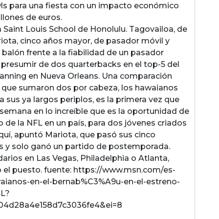
ls para una fiesta con un impacto económico
llones de euros.
 Saint Louis School de Honolulu. Tagovailoa, de
ariota, cinco años mayor, de pasador móvil y
 balón frente a la fiabilidad de un pasador
 presumir de dos quarterbacks en el top-5 del
 Manning en Nueva Orleans. Una comparación
s que sumaron dos por cabeza, los hawaianos
 sus ya largos periplos, es la primera vez que
emana en lo increíble que es la oportunidad de
o de la NFL en un país, para dos jóvenes criados
aquí, apuntó Mariota, que pasó sus cinco
s y solo ganó un partido de postemporada.
arios en Las Vegas, Philadelphia o Atlanta,
o el puesto. fuente: https://www.msn.com/es-
awaianos-en-el-bernab%C3%A9u-en-el-estreno-
4L?
04d28a4e158d7c3036fe4&ei=8