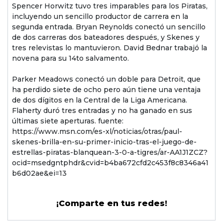
Spencer Horwitz tuvo tres imparables para los Piratas,
incluyendo un sencillo productor de carrera en la
segunda entrada. Bryan Reynolds conectó un sencillo
de dos carreras dos bateadores después, y Skenes y
tres relevistas lo mantuvieron. David Bednar trabajó la
novena para su 14to salvamento.
Parker Meadows conectó un doble para Detroit, que
ha perdido siete de ocho pero aún tiene una ventaja
de dos dígitos en la Central de la Liga Americana.
Flaherty duró tres entradas y no ha ganado en sus
últimas siete aperturas. fuente:
https://www.msn.com/es-xl/noticias/otras/paul-
skenes-brilla-en-su-primer-inicio-tras-el-juego-de-
estrellas-piratas-blanquean-3-0-a-tigres/ar-AA1J1ZCZ?
ocid=msedgntphdr&cvid=b4ba672cfd2c453f8c8346a41
b6d02ae&ei=13
¡Comparte en tus redes!