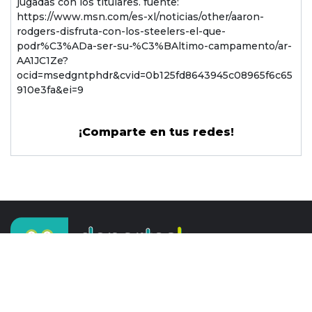
jugadas con los titulares. fuente:
https://www.msn.com/es-xl/noticias/other/aaron-
rodgers-disfruta-con-los-steelers-el-que-
podr%C3%ADa-ser-su-%C3%BAltimo-campamento/ar-
AA1JC1Ze?
ocid=msedgntphdr&cvid=0b125fd8643945c08965f6c65
910e3fa&ei=9
¡Comparte en tus redes!
Mantente informado sobre tus
deportes favoritos